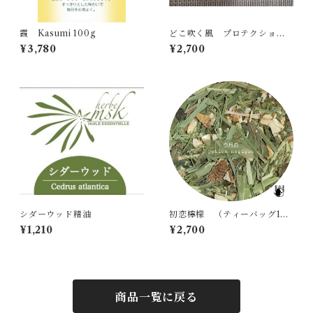
霞 Kasumi 100g
どこ吹く風 プロテクション2
（ティーバッグ10包入り）
¥3,780
¥2,700
シダーウッド精油
初恋檸檬 （ティーバッグ10
包入り）
¥1,210
¥2,700
商品一覧に戻る