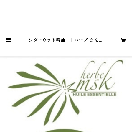
シダーウッド精油 | ハーブ まんさ
く HERBE MSK