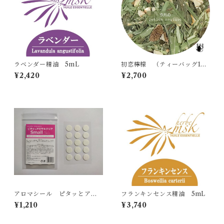
ラベンダー精油 5mL
初恋檸檬 （ティーバッグ10
包入り）
¥2,420
¥2,700
アロマシール ピタッとアロ
フランキンセンス精油 5mL
マ®クリア small（8シー
¥1,210
¥3,740
ト・120枚入り）