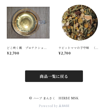
どこ吹く風 プロテクション2
ラビットママの子守唄 （テ
（ティーバッグ10包入り）
ィーバッグ10包入り）
¥2,700
¥2,700
商品一覧に戻る
© ハーブ まんさく HERBE MSK
Powered by